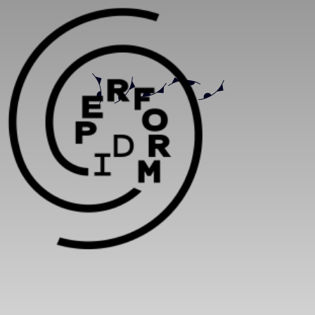
c
c
c
c
c